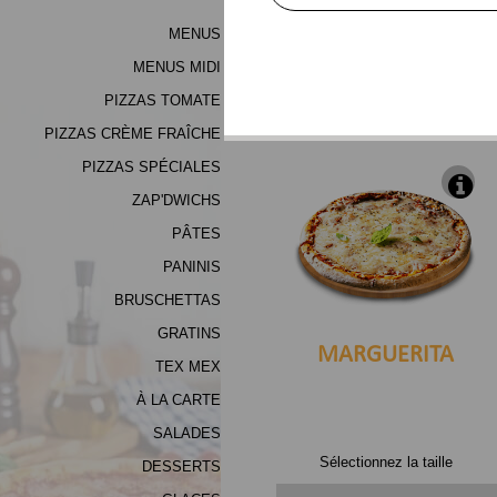
MENUS
MENUS MIDI
PIZZAS TOMATE
PIZZAS CRÈME FRAÎCHE
PIZZAS SPÉCIALES
ZAP'DWICHS
PÂTES
PANINIS
BRUSCHETTAS
GRATINS
MARGUERITA
TEX MEX
À LA CARTE
SALADES
Sélectionnez la taille
DESSERTS