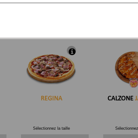
REGINA
CALZONE
J
Sélectionnez la taille
Sélectionnez 