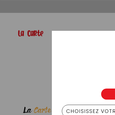
La Carte
01 80 91 38 99
La
Carte