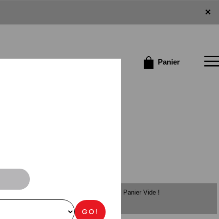
×
×
e connecter / S'inscrire
Panier
Panier Vide !