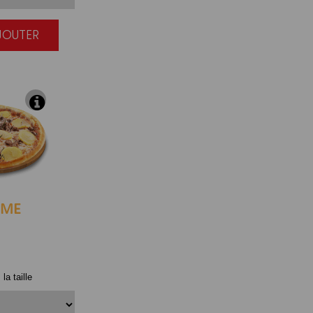
AJOUTER
|
EME
la taille