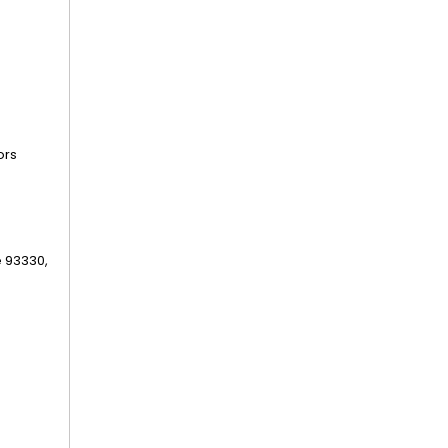
ors
e 93330,