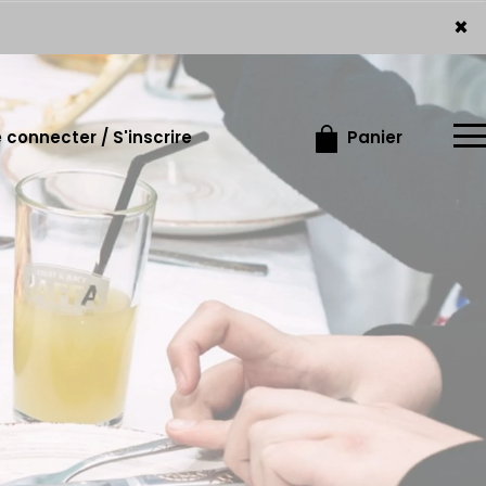
×
×
 connecter / S'inscrire
Panier